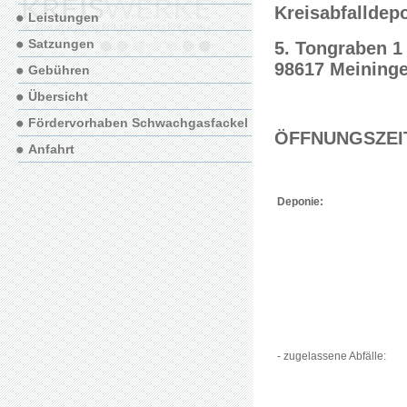
Kreisabfalldep
Leistungen
Satzungen
5. Tongraben 1
98617 Meining
Gebühren
Übersicht
Fördervorhaben Schwachgasfackel
ÖFFNUNGSZEI
Anfahrt
Deponie:
- zugelassene Abfälle: