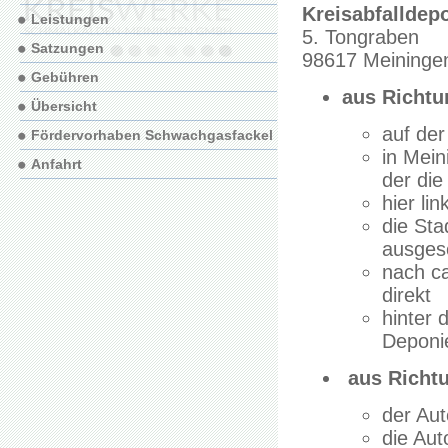
Kreisabfalldep
Leistungen
5. Tongraben
Satzungen
98617 Meininge
Gebühren
aus Richt
Übersicht
auf der
Fördervorhaben Schwachgasfackel
in Mein
Anfahrt
der die
hier li
die Sta
ausgesc
nach ca
direkt
hinter 
Deponi
aus Richt
der Aut
die Aut