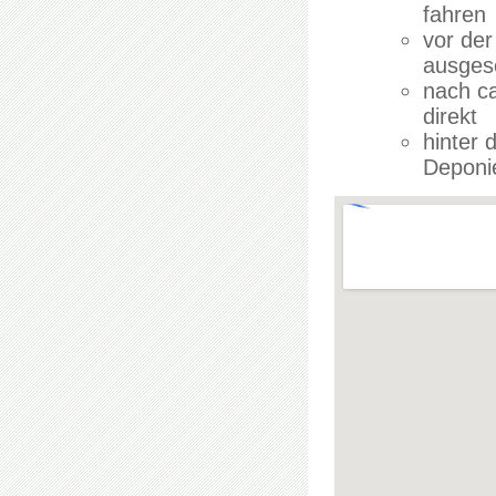
fahren
vor der
ausgesc
nach ca
direkt
hinter 
Deponi