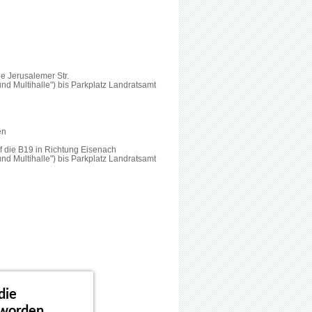
e Jerusalemer Str.
und Multihalle") bis Parkplatz Landratsamt
en
f die B19 in Richtung Eisenach
und Multihalle") bis Parkplatz Landratsamt