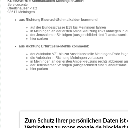
KREISWERKE Schmalkalden-Meiningen GmbH
Servicecenter
Obertshäuser Platz
98617 Meiningen
aus Richtung Eisenach/Schmalkalden kommend:
auf der Bundesstrasse B19 bis Meiningen fahren
in Meiningen an der ersten Ampelkreuzung links abbiegen in di
der Jerusalemer Str. folgen (ausgeschildert sind "Landratsamt 
hier parken
aus Richtung Erfurt/Zella-Mehlis kommend:
der Autobahn A71 bis zur Anschlussstelle Meiningen/Rohr folg
die Autobahn in Richtung Meiningen verlassen
in Meiningen an der ersten Ampelkreuzung rechts abbiegen au
der Jerusalemer Str. folgen (ausgeschildert sind "Landratsamt 
hier parken