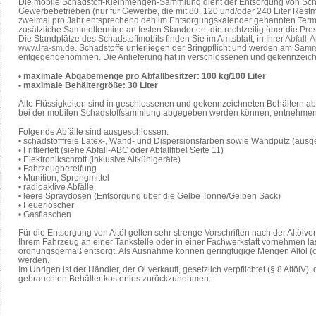
Die mobile Schadstoff-Kleinmengen-Sammlung dient der Entsorgung von Scha
Gewerbebetrieben (nur für Gewerbe, die mit 80, 120 und/oder 240 Liter Rest
zweimal pro Jahr entsprechend den im Entsorgungskalender genannten Termin
zusätzliche Sammeltermine an festen Standorten, die rechtzeitig über die P
Die Standplätze des Schadstoffmobils finden Sie im Amtsblatt, in Ihrer
Abfall-
www.lra-sm.de
. Schadstoffe unterliegen der Bringpflicht und werden am Sa
entgegengenommen. Die Anlieferung hat in verschlossenen und gekennzeichn
• maximale Abgabemenge pro Abfallbesitzer: 100 kg/100 Liter
• maximale Behältergröße: 30 Liter
Alle Flüssigkeiten sind in geschlossenen und gekennzeichneten Behältern ab
bei der mobilen Schadstoffsammlung abgegeben werden können, entnehmen Sie
Folgende Abfälle sind ausgeschlossen:
• schadstofffreie Latex-, Wand- und Dispersionsfarben sowie Wandputz (ausg
• Frittierfett (siehe Abfall-ABC oder Abfallfibel Seite 11)
• Elektronikschrott (inklusive Altkühlgeräte)
• Fahrzeugbereifung
• Munition, Sprengmittel
• radioaktive Abfälle
• leere Spraydosen (Entsorgung über die Gelbe Tonne/Gelben Sack)
• Feuerlöscher
• Gasflaschen
Für die Entsorgung von Altöl gelten sehr strenge Vorschriften nach der Altölv
Ihrem Fahrzeug an einer Tankstelle oder in einer Fachwerkstatt vornehmen las
ordnungsgemäß entsorgt. Als Ausnahme können geringfügige Mengen Altöl (c
werden.
Im Übrigen ist der Händler, der Öl verkauft, gesetzlich verpflichtet (§ 8 AltölV)
gebrauchten Behälter kostenlos zurückzunehmen.