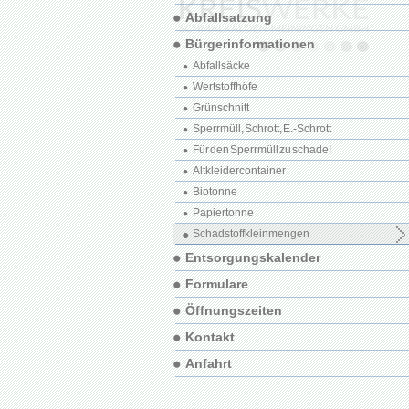
Abfallsatzung
Bürgerinformationen
Abfallsäcke
Wertstoffhöfe
Grünschnitt
Sperrmüll, Schrott, E.-Schrott
Für den Sperrmüll zu schade!
Altkleidercontainer
Biotonne
Papiertonne
Schadstoffkleinmengen
Entsorgungskalender
Formulare
Öffnungszeiten
Kontakt
Anfahrt