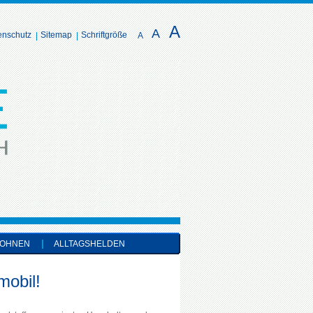
A
A
enschutz
Sitemap
Schriftgröße
A
OHNEN
ALLTAGSHELDEN
mobil!