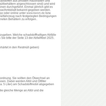
dstoffen aus privaten Haushalten und
müllbehältern angeschlossen sind) und wird
en durchgeführt. Einmal jährlich gibt es
resse/Amtsblatt bekannt gegeben werden.
App
oder online unter
www.kwsm.de
bzw.
mmelfahrzeug nach festgelegten Bedingungen
eten Behältern zu erfolgen.
zugeben. Welche schadstoffhaltigen Abfälle
 bitte der Seite 13 der Abfallfibel 2025.
ehärtet in den Restmüll geben)
erordnung. Sie sollten den Ölwechsel an
sen. Dabei werden Altöl und Ölfilter
a. 5 Liter) am Schadstoffmobil abgegeben
, die gleiche Menge an Altöl und die