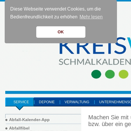
Diese Webseite verwendet Cookies, um die
KONTAKT 0 36 83 - 40 91 0
Bedienfreundlichkeit zu erhöhen
Mehr lesen
OK
SERVICE
DEPONIE
VERWALTUNG
UNTERNEHMENS
Machen Sie mit 
Abfall-Kalender-App
bzw. über ein g
Abfallfibel