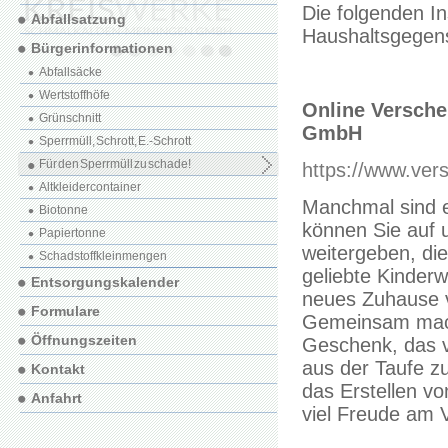
Die folgenden In
Abfallsatzung
Haushaltsgegens
Bürgerinformationen
Abfallsäcke
Wertstoffhöfe
Online Versch
Grünschnitt
GmbH
Sperrmüll, Schrott, E.-Schrott
Für den Sperrmüll zu schade!
https://www.ve
Altkleidercontainer
Manchmal sind e
Biotonne
können Sie auf 
Papiertonne
weitergeben, di
Schadstoffkleinmengen
geliebte Kinderw
Entsorgungskalender
neues Zuhause v
Formulare
Gemeinsam mache
Öffnungszeiten
Geschenk, das v
aus der Taufe z
Kontakt
das Erstellen vo
Anfahrt
viel Freude am 