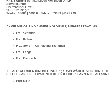
KREISWERKE Schmalkalden-Meiningen GmbH
Servicecenter
Obertshäuser Platz 1
98617 Meiningen
Telefon: 03683 | 4091 0 Telefax: 03683 | 4091 209
ANMELDUNGS- UND ÄNDERUNGSDIENST, BÜRGERBERATUNG
Frau Schmidt
Frau Köhler
Frau Storch - Anmeldung Sperrmüll
Frau Lange
Frau Biebrach
ABFALLKALENDER (ONLINE) und -APP, AUSGEWÄHLTE STANDORTE DE
REFOOD), ANSPRECHPARTNER ÖFFENTLICHE PFLANZENABFALLANN
Herr Klein