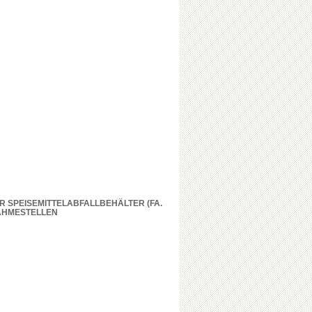
R SPEISEMITTELABFALLBEHÄLTER (FA.
AHMESTELLEN