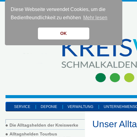
Diese Webseite verwendet Cookies, um die
KONTAKT 0 36 83 - 40 91 0
Bedienfreundlichkeit zu erhöhen
Mehr lesen
OK
SERVICE
DEPONIE
VERWALTUNG
UNTERNEHMENS
Unser Allt
Die Alltagshelden der Kreiswerke
Alltagshelden Tourbus