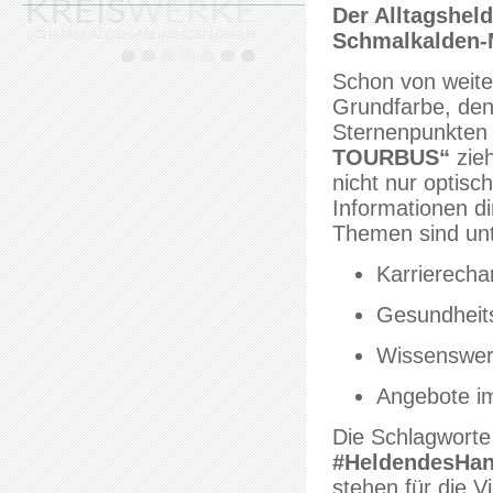
Der Alltagshel
Schmalkalden-
Schon von weitem
Grundfarbe, den
Sternenpunkten
TOURBUS“
zieh
nicht nur optisc
Informationen d
Themen sind un
Karrierecha
Gesundheit
Wissenswert
Angebote i
Die Schlagwort
#HeldendesHan
stehen für die V