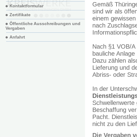
Gemäß Thüringer
Kontaktformular
sind wir als öff
Zertifikate
einem gewissen A
Öffentliche Ausschreibungen und
nach Zuschlagse
Vergaben
Informationspfli
Anfahrt
Nach §1 VOB/A
bauliche Anlage 
Dazu zählen als
Lieferung und d
Abriss- oder St
In der Untersch
Dienstleistungs
Schwellenwerte g
Beschaffung ver
Pacht. Dienstle
nicht zu den Lie
Die Vergaben v