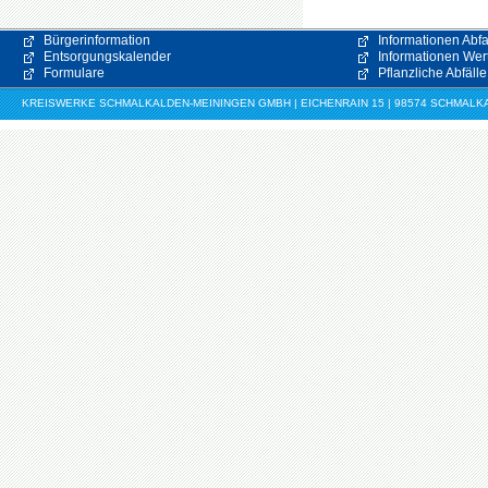
Bürgerinformation
Informationen Abfa
Entsorgungskalender
Informationen Wert
Formulare
Pflanzliche Abfälle
KREISWERKE SCHMALKALDEN-MEININGEN GMBH | EICHENRAIN 15 | 98574 SCHMALKALDE