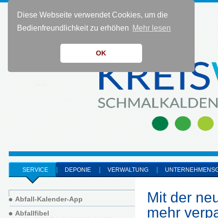
Diese Webseite verwendet Cookies, um die
KONTAKT 0 36 83 - 40 91 0
Bedienfreundlichkeit zu erhöhen
Mehr lesen
OK
SERVICE
DEPONIE
VERWALTUNG
UNTERNEHMENS
Mit der ne
Abfall-Kalender-App
mehr verp
Abfallfibel