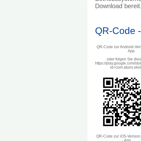
Download bereit
QR-Code - 
QR-Code zur Android-Vers
App
oder folgen Sie die
https://play.google.com/sto
id=com.aturis.e
QR-Code zur iOS-Version d
App