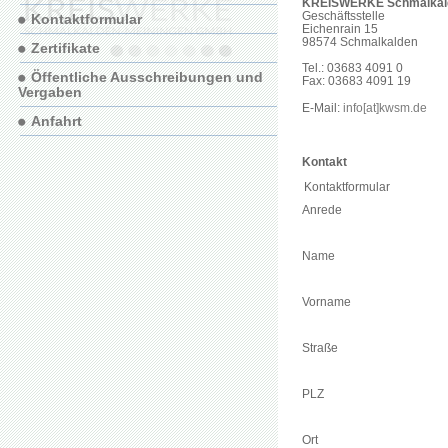
KREISWERKE Schmalkal
Geschäftsstelle
Kontaktformular
Eichenrain 15
98574 Schmalkalden
Zertifikate
Tel.: 03683 4091 0
Öffentliche Ausschreibungen und
Fax: 03683 4091 19
Vergaben
E-Mail:
info[at]kwsm.de
Anfahrt
Kontakt
Kontaktformular
Anrede
Name
Vorname
Straße
PLZ
Ort