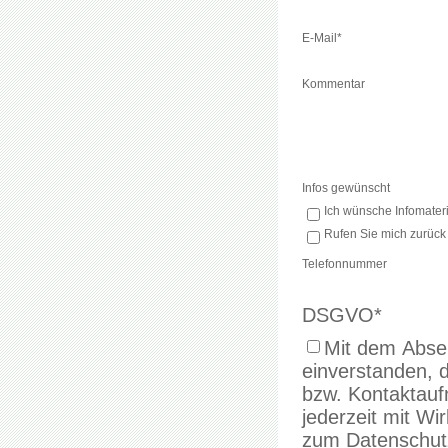
E-Mail
*
Kommentar
Infos gewünscht
Ich wünsche Infomateri
Rufen Sie mich zurück
Telefonnummer
DSGVO
*
Mit dem Absen
einverstanden, 
bzw. Kontaktaufnahme verwenden. 
jederzeit mit Wi
zum Datenschutz