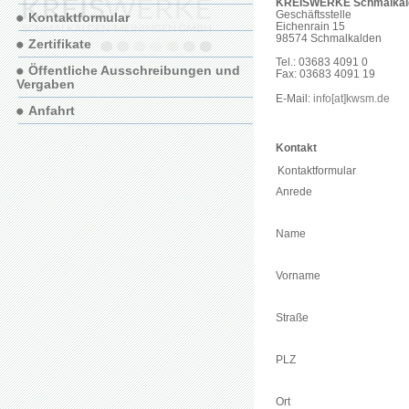
KREISWERKE Schmalkal
Geschäftsstelle
Kontaktformular
Eichenrain 15
98574 Schmalkalden
Zertifikate
Tel.: 03683 4091 0
Öffentliche Ausschreibungen und
Fax: 03683 4091 19
Vergaben
E-Mail:
info[at]kwsm.de
Anfahrt
Kontakt
Kontaktformular
Anrede
Name
Vorname
Straße
PLZ
Ort