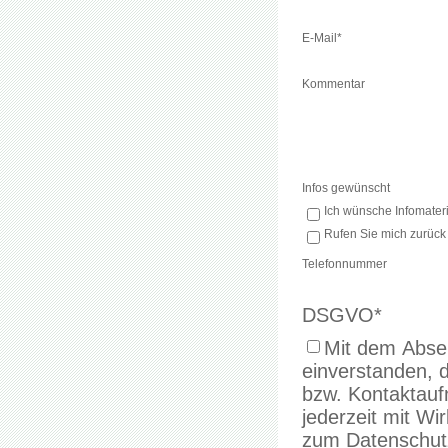
E-Mail
*
Kommentar
Infos gewünscht
Ich wünsche Infomateri
Rufen Sie mich zurück
Telefonnummer
DSGVO
*
Mit dem Absen
einverstanden, 
bzw. Kontaktaufnahme verwenden. 
jederzeit mit Wi
zum Datenschutz