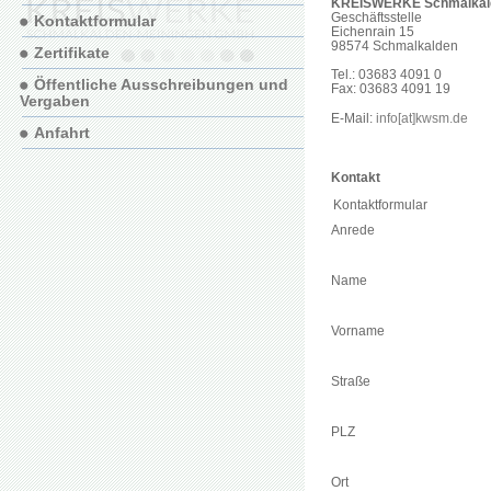
KREISWERKE Schmalkal
Geschäftsstelle
Kontaktformular
Eichenrain 15
98574 Schmalkalden
Zertifikate
Tel.: 03683 4091 0
Öffentliche Ausschreibungen und
Fax: 03683 4091 19
Vergaben
E-Mail:
info[at]kwsm.de
Anfahrt
Kontakt
Kontaktformular
Anrede
Name
Vorname
Straße
PLZ
Ort