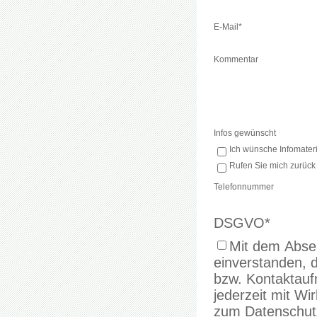
E-Mail
*
Kommentar
Infos gewünscht
Ich wünsche Infomateri
Rufen Sie mich zurück
Telefonnummer
DSGVO
*
Mit dem Absen
einverstanden, 
bzw. Kontaktaufnahme verwenden. 
jederzeit mit Wi
zum Datenschutz