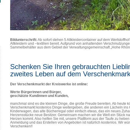
Bildunterschrift:
Ab sofort stehen 5 Altkleidercontainer auf dem Wertstoffh
Altkleidern und –textilien bereit. Aufgrund von anhaltenden Verschmutzung
Sammelbehälter aus dem Gebiet der Verwaltungsgemeinschaft „Hohe Rhö
Schenken Sie Ihren gebrauchten Liebli
zweites Leben auf dem Verschenkmark
Der Verschenkmarkt der Kreiswerke ist online:
Werte Bürgerinnen und Bürger,
geschätzte Kundinnen und Kunden,
manchmal sind es die kleinen Dinge, die große Freude bereiten. Ab heute 
Verschenkmarkt kostenlos Dinge weitergeben, die anderen ein Lächeln ins 
Kinderwagen, das alte Bücherregal oder einfach etwas, das ein neues Zuhaus
Herzensstücke neue Besitzer. Gemeinsam machen wir die Welt ein Stück na
Herzen kommt. Also helfen Sie mit, unsere Plattform aus der Taufe zu heben 
Anmeldung und das Erstellen von Angeboten ist natürlich kostenlos. Wir w
Verschenken!!