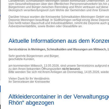
Landkreises Schmalkalden-Meiningen sieben kommunale Unternehmen. Die 
vom Gesundheitswesen über den öffentlichen Personennahverkehr bis hin z
Bürgerinnen und Bürger zwischen Rennsteig und Rhön vertrauen auf diese Le
ökologisch verantwortungsvoll zum Wohle der Gemeinden und ihrer Einwoh
Darüber hinaus wurden die Kreiswerke Schmalkalden-Meiningen GmbH vom 
Deponie Meiningen beauftragt. In Südthüringen verfügt einzig diese Deponie
Das heißt neben Bauschutt und Industrieabfällen, nimmt die Deponie auch ge
Asbestzementabfälle, sowie Boden oder Glasabfälle an.
alle
Antworten
finden
Aktuelle Informationen aus dem Konze
Sie
hier...
Servicebüros in Meiningen, Schmalkalden und Wasungen am Mittwoch, 1
Sehr geehrte Bürgerinnen und Bürger,
geschätzte Kunden,
am kommenden Mittwoch, 13.05.2026, sind unsere Servicebüros aufgrund ei
zu den Ihnen bekannten Öffnungszeiten
nicht besetzt
.
Bitte wenden Sie sich mit Ihrem Anliegen ab Donnerstag, 14.05.2026, wiede
Vielen Dank für Ihr Verständnis
Ihr Serviceteam der Kreiswerke
Altkleidercontainer in der Verwaltungs
Rhön“ abgezogen