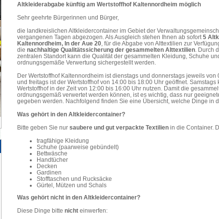
Altkleiderabgabe künftig am Wertstoffhof Kaltennordheim möglich
Sehr geehrte Bürgerinnen und Bürger,
die landkreislichen Altkleidercontainer im Gebiet der Verwaltungsgemeinsc
vergangenen Tagen abgezogen. Als Ausgleich stehen Ihnen ab sofort
5 Alt
Kaltennordheim, In der Aue 20
, für die Abgabe von Alttextilien zur Verfüg
die
nachhaltige Qualitätssicherung der gesammelten Alttextilien
. Durch 
zentralen Standort kann die Qualität der gesammelten Kleidung, Schuhe und
ordnungsgemäße Verwertung sichergestellt werden.
Der Wertstoffhof Kaltennordheim ist dienstags und donnerstags jeweils von 
und freitags ist der Wertstoffhof von 14:00 bis 18:00 Uhr geöffnet. Samsta
Wertstoffhof in der Zeit von 12:00 bis 16:00 Uhr nutzen. Damit die gesammel
ordnungsgemäß verwertet werden können, ist es wichtig, dass nur geeignete 
gegeben werden. Nachfolgend finden Sie eine Übersicht, welche Dinge in d
Was gehört in den Altkleidercontainer?
Bitte geben Sie nur
saubere und gut verpackte Textilien
in die Container. 
tragfähige Kleidung
Schuhe (paarweise gebündelt)
Bettwäsche
Handtücher
Decken
Gardinen
Stofftaschen und Rucksäcke
Gürtel, Mützen und Schals
Was gehört nicht in den Altkleidercontainer?
Diese Dinge bitte
nicht
einwerfen: