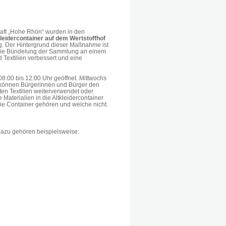
haft „Hohe Rhön“ wurden in den
kleidercontainer auf dem Wertstoffhof
ung. Der Hintergrund dieser Maßnahme ist
die Bündelung der Sammlung an einem
 Textilien verbessert und eine
08:00 bis 12:00 Uhr geöffnet. Mittwochs
gs können Bürgerinnen und Bürger den
ten Textilien weiterverwendet oder
Materialien in die Altkleidercontainer
ie Container gehören und welche nicht.
Dazu gehören beispielsweise: