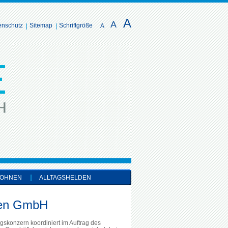
A
A
enschutz
Sitemap
Schriftgröße
A
OHNEN
ALLTAGSHELDEN
gen GmbH
skonzern koordiniert im Auftrag des