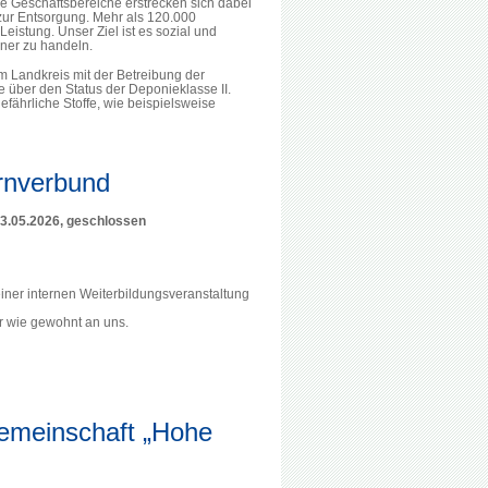
Geschäftsbereiche erstrecken sich dabei
ur Entsorgung. Mehr als 120.000
istung. Unser Ziel ist es sozial und
ner zu handeln.
Landkreis mit der Betreibung der
 über den Status der Deponieklasse II.
fährliche Stoffe, wie beispielsweise
rnverbund
3.05.2026, geschlossen
ner internen Weiterbildungsveranstaltung
r wie gewohnt an uns.
gemeinschaft „Hohe